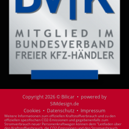
Copyright 2026 © Bilicar • powered by
SIMdesign.de
Cookies
•
Datenschutz
•
Impressum
Weitere Informationen zum offiziellen Kraftstoffverbrauch und zu den
offiziellen spezifischen CO2-Emissionen und gegebenenfalls zum
Stromverbrauch neuer Personenkraftwagen können dem "Leitfaden über
den Kraftstoffverbrauch, die CO2-Emissionen und den Stromverbrauch