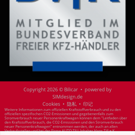
Copyright 2026 © Bilicar • powered by
SIMdesign.de
Cookies
•
隐私
•
印记
Weitere Informationen zum offiziellen Kraftstoffverbrauch und zu den
offiziellen spezifischen CO2-Emissionen und gegebenenfalls zum
Stromverbrauch neuer Personenkraftwagen können dem "Leitfaden über
den Kraftstoffverbrauch, die CO2-Emissionen und den Stromverbrauch
neuer Personenkraftwagen" entnommen werden, der auch an allen
Verkaufsstellen und bei der Firma AUTO TILL Inhaber Hans Till e.K.
Ottobrunner Straße 3 85635 Höhenkirchen und bei der Deutschen